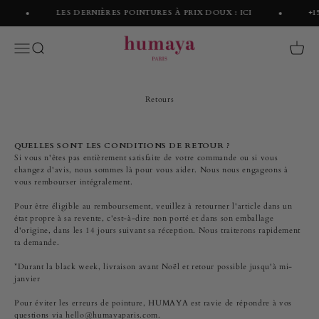
Passer au contenu
LES DERNIÈRES POINTURES À PRIX DOUX : ICI
+15
Humaya
Menu
Recherche
Panier
Retours
QUELLES SONT LES CONDITIONS DE RETOUR ?
Si vous n'êtes pas entièrement satisfaite de votre commande ou si vous
changez d'avis, nous sommes là pour vous aider. Nous nous engageons à
vous rembourser intégralement.
Pour être éligible au remboursement, veuillez à retourner l'article dans un
état propre à sa revente, c'est-à-dire non porté et dans son emballage
d'origine, dans les 14 jours suivant sa réception. Nous traiterons rapidement
ta demande.
*Durant la black week, livraison avant Noël et retour possible jusqu'à mi-
janvier
Pour éviter les erreurs de pointure, HUMAYA est ravie de répondre à vos
questions via hello@humayaparis.com.