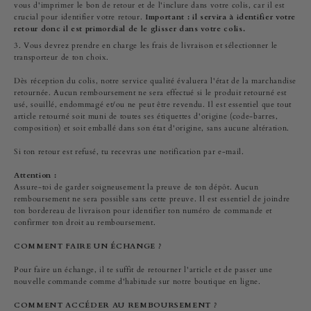
vous d'imprimer le bon de retour et de l'inclure dans votre colis, car il est
crucial pour identifier votre retour.
Important : il servira à identifier votre
retour donc il est primordial de le glisser dans votre colis.
Vous devrez prendre en charge les frais de livraison et sélectionner le
transporteur de ton choix.
Dès réception du colis, notre service qualité évaluera l'état de la marchandise
retournée. Aucun remboursement ne sera effectué si le produit retourné est
usé, souillé, endommagé et/ou ne peut être revendu. Il est essentiel que tout
article retourné soit muni de toutes ses étiquettes d'origine (code-barres,
composition) et soit emballé dans son état d'origine, sans aucune altération.
Si ton retour est refusé, tu recevras une notification par e-mail.
Attention :
Assure-toi de garder soigneusement la preuve de ton dépôt. Aucun
remboursement ne sera possible sans cette preuve. Il est essentiel de joindre
ton bordereau de livraison pour identifier ton numéro de commande et
confirmer ton droit au remboursement.
COMMENT FAIRE UN ÉCHANGE ?
Pour faire un échange, il te suffit de retourner l'article et de passer une
nouvelle commande comme d'habitude sur notre boutique en ligne.
COMMENT ACCÉDER AU REMBOURSEMENT ?