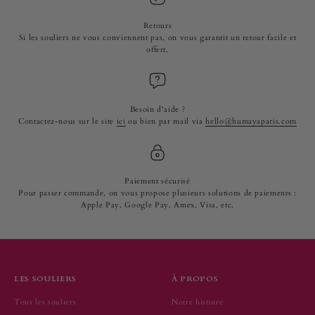
Retours
Si les souliers ne vous conviennent pas, on vous garantit un retour facile et
offert.
Besoin d'aide ?
Contactez-nous sur le site
ici
ou bien par mail via
hello@humayaparis.com
Paiement sécurisé
Pour passer commande, on vous propose plusieurs solutions de paiements :
Apple Pay, Google Pay, Amex, Visa, etc.
LES SOULIERS
À PROPOS
Tous les souliers
Notre histoire