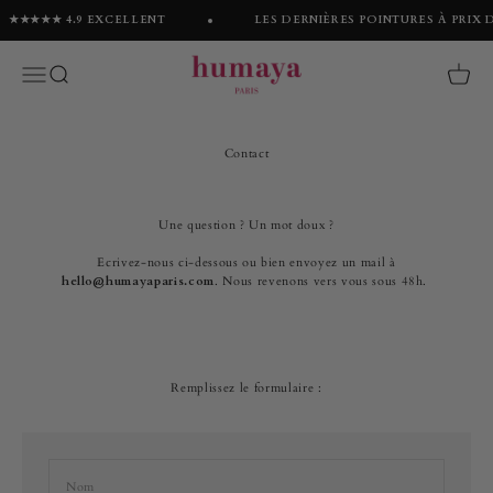
Passer au contenu
★★★★★ 4.9 EXCELLENT
LES DERNIÈRES POINTURES À PRIX DO
Humaya
Menu
Recherche
Panier
Contact
Une question ? Un mot doux ?
Ecrivez-nous ci-dessous ou bien envoyez un mail à
hello@humayaparis.com
. Nous revenons vers vous sous 48h.
Remplissez le formulaire :
Nom