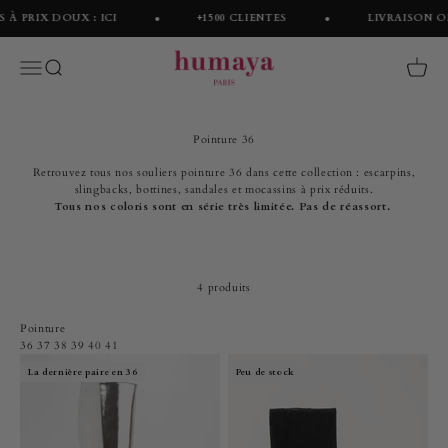
Passer au contenu
 PRIX DOUX : ICI
+1500 CLIENTES
LIVRAISON OFFE
Humaya
Menu
Recherche
Panier
Pointure 36
Retrouvez tous nos souliers pointure 36 dans cette collection : escarpins,
slingbacks, bottines, sandales et mocassins à prix réduits.
Tous nos coloris sont en série très limitée. Pas de réassort.
4 produits
Pointure
36
37
38
39
40
41
La dernière paire en 36
Peu de stock